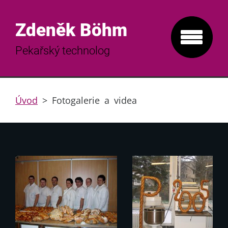
Zdeněk Böhm
Pekařský technolog
Úvod
>
Fotogalerie a videa