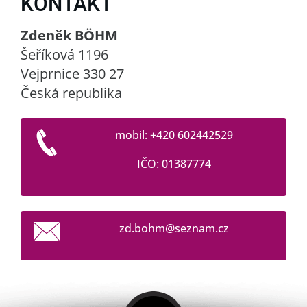
KONTAKT
Zdeněk BÖHM
Šeříková 1196
Vejprnice 330 27
Česká republika
mobil: +420 602442529
IČO: 01387774
zd.bohm@
seznam.c
z