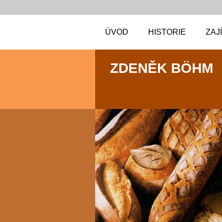
ÚVOD
HISTORIE
ZAJ
ZDENĚK BÖHM