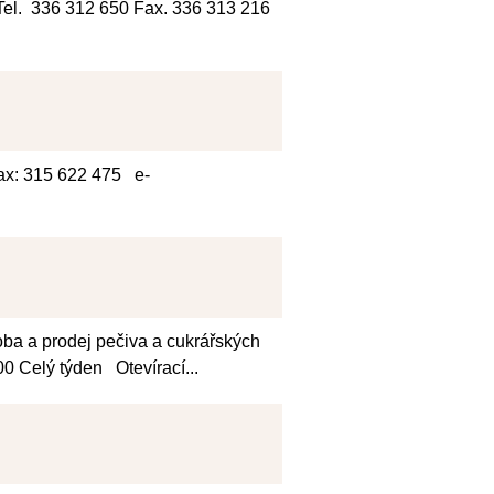
l. 336 312 650 Fax. 336 313 216
fax: 315 622 475 e-
oba a prodej pečiva a cukrářských
0 Celý týden Otevírací...