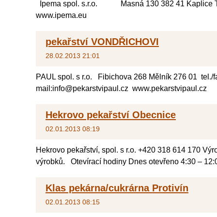
Ipema spol. s.r.o. Masná 130 382 41 Kaplice Te
www.ipema.eu
pekařství VONDŘICHOVI
28.02.2013 21:01
PAUL spol. s r.o. Fibichova 268 Mělník 276 01 tel./
mail:info@pekarstvipaul.cz www.pekarstvipaul.cz
Hekrovo pekařství Obecnice
02.01.2013 08:19
Hekrovo pekařství, spol. s r.o. +420 318 614 170 Výr
výrobků. Otevírací hodiny Dnes otevřeno 4:30 – 12:0
Klas pekárna/cukrárna Protivín
02.01.2013 08:15