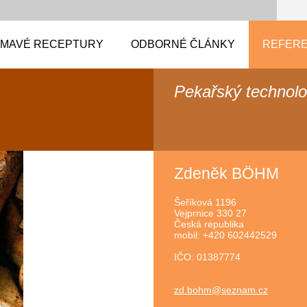
ÍMAVÉ RECEPTURY
ODBORNÉ ČLÁNKY
REFERE
Pekařský technol
Zdeněk BÖHM
Šeříková 1196
Vejprnice 330 27
Česká republika
mobil: +420 602442529
IČO: 01387774
zd.bohm@
seznam.c
z