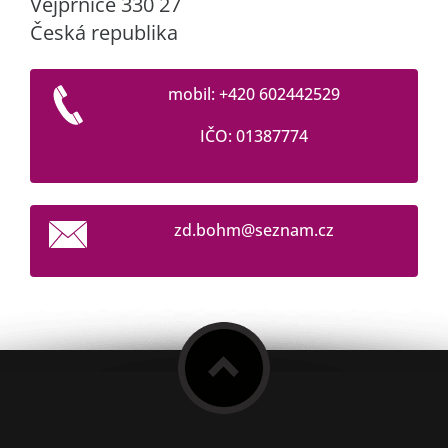
Vejprnice 330 27
Česká republika
mobil: +420 602442529
IČO: 01387774
zd.bohm@
seznam.c
z