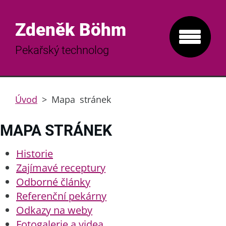
Zdeněk Böhm
Pekařský technolog
Úvod
>
Mapa stránek
MAPA STRÁNEK
Historie
Zajímavé receptury
Odborné články
Referenční pekárny
Odkazy na weby
Fotogalerie a videa