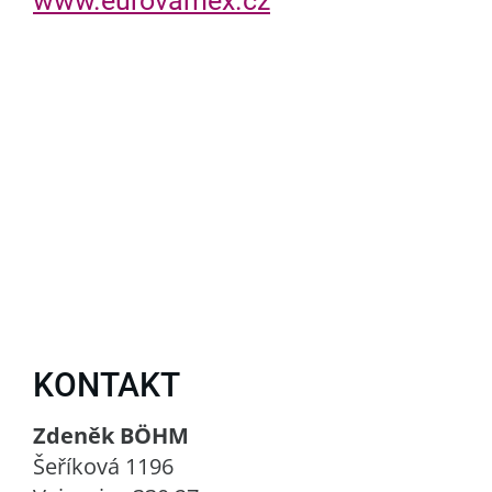
www.eurovamex.cz
KONTAKT
Zdeněk BÖHM
Šeříková 1196