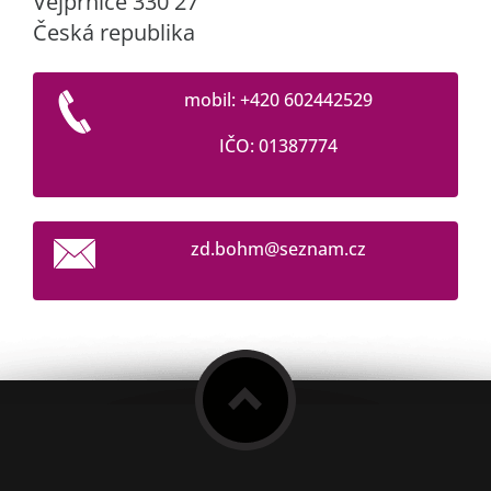
Vejprnice 330 27
Česká republika
mobil: +420 602442529
IČO: 01387774
zd.bohm@
seznam.c
z