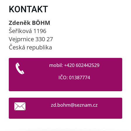
KONTAKT
Zdeněk BÖHM
Šeříková 1196
Vejprnice 330 27
Česká republika
mobil: +420 602442529
IČO: 01387774
zd.bohm@
seznam.c
z