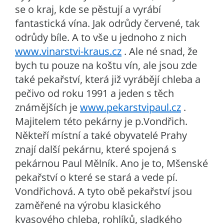
se o kraj, kde se pěstují a vyrábí
fantastická vína. Jak odrůdy červené, tak
odrůdy bíle. A to vše u jednoho z nich
www.vinarstvi-kraus.cz
. Ale né snad, že
bych tu pouze na koštu vín, ale jsou zde
také pekařství, která již vyrábějí chleba a
pečivo od roku 1991 a jeden s těch
známějších je
www.pekarstvipaul.cz
.
Majitelem této pekárny je p.Vondřich.
Někteří místní a také obyvatelé Prahy
znají další pekárnu, které spojená s
pekárnou Paul Mělník. Ano je to, Mšenské
pekařství o které se stará a vede pí.
Vondřichová. A tyto obě pekařství jsou
zaměřené na výrobu klasického
kvasového chleba, rohlíků, sladkého