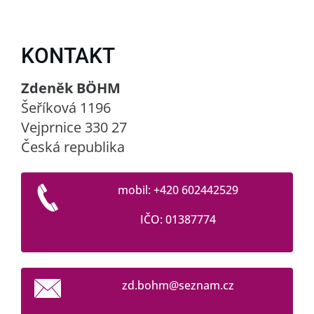
KONTAKT
Zdeněk BÖHM
Šeříková 1196
Vejprnice 330 27
Česká republika
mobil: +420 602442529
IČO: 01387774
zd.bohm@
seznam.c
z