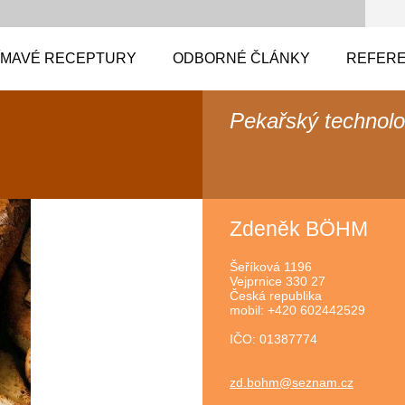
ÍMAVÉ RECEPTURY
ODBORNÉ ČLÁNKY
REFERE
Pekařský technol
Zdeněk BÖHM
Šeříková 1196
Vejprnice 330 27
Česká republika
mobil: +420 602442529
IČO: 01387774
zd.bohm@
seznam.c
z