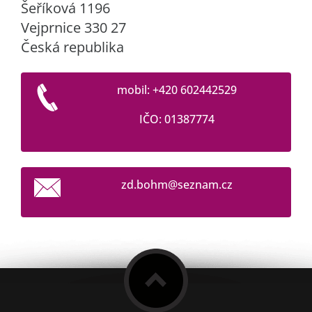
Šeříková 1196
Vejprnice 330 27
Česká republika
mobil: +420 602442529
IČO: 01387774
zd.bohm@
seznam.c
z