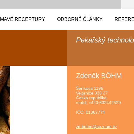
ÍMAVÉ RECEPTURY
ODBORNÉ ČLÁNKY
REFERE
Pekařský technol
Zdeněk BÖHM
Šeříková 1196
Vejprnice 330 27
Česká republika
mobil: +420 602442529
IČO: 01387774
zd.bohm@
seznam.c
z