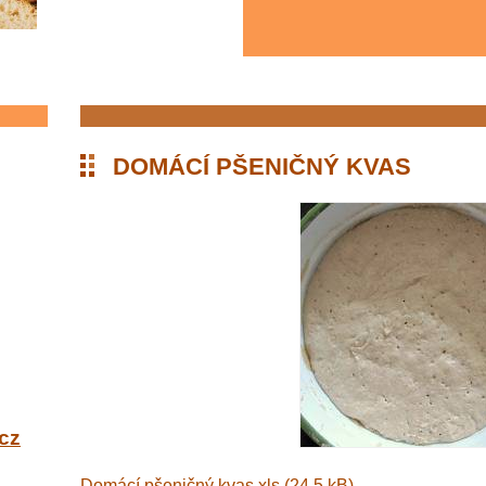
DOMÁCÍ PŠENIČNÝ KVAS
cz
Domácí pšeničný kvas.xls (24,5 kB)