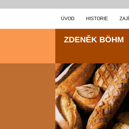
ÚVOD
HISTORIE
ZAJ
ZDENĚK BÖHM