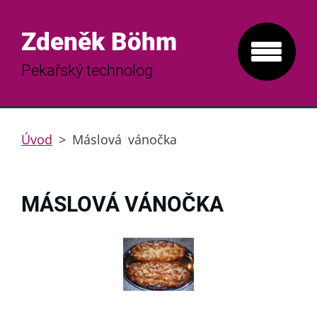
Zdeněk Böhm
Pekařský technolog
Úvod
>
Máslová vánočka
MÁSLOVÁ VÁNOČKA