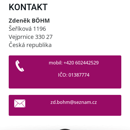
KONTAKT
Zdeněk BÖHM
Šeříková 1196
Vejprnice 330 27
Česká republika
mobil: +420 602442529
IČO: 01387774
zd.bohm@
seznam.c
z