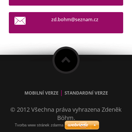
zd.bohm@
seznam.c
z
|
MOBILNÍ VERZE
STANDARDNÍ VERZE
© 2012 Všechna práva vyhrazena Zdeněk
Böhm.
Tvorba www stránek zdarma