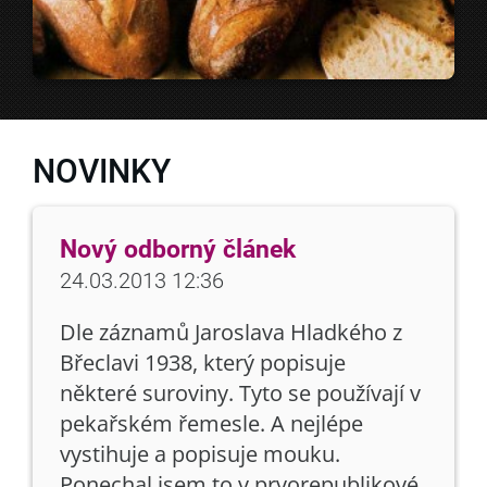
NOVINKY
Nový odborný článek
24.03.2013 12:36
Dle záznamů Jaroslava Hladkého z
Břeclavi 1938, který popisuje
některé suroviny. Tyto se používají v
pekařském řemesle. A nejlépe
vystihuje a popisuje mouku.
Ponechal jsem to v prvorepublikové