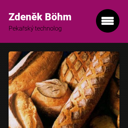
Zdeněk Böhm
Pekařský technolog