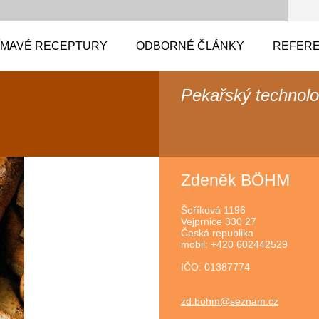
ÍMAVÉ RECEPTURY
ODBORNÉ ČLÁNKY
REFERE
Pekařský technol
Zdeněk BÖHM
Šeříková 1196
Vejprnice 330 27
Česká republika
mobil: +420 602442529
IČO: 01387774
zd.bohm@
seznam.c
z