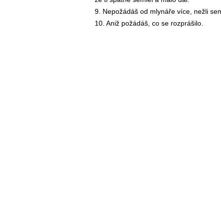
9. Nepožádáš od mlynáře více, nežli sem
10. Aniž požádáš, co se rozprášilo.