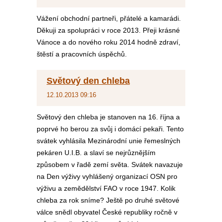
Vážení obchodní partneři, přátelé a kamarádi.
Děkuji za spolupráci v roce 2013. Přeji krásné
Vánoce a do nového roku 2014 hodně zdraví,
štěstí a pracovních úspěchů.
Světový den chleba
12.10.2013 09:16
Světový den chleba je stanoven na 16. října a
poprvé ho berou za svůj i domácí pekaři. Tento
svátek vyhlásila Mezinárodní unie řemeslných
pekáren U.I.B. a slaví se nejrůznějším
způsobem v řadě zemí světa. Svátek navazuje
na Den výživy vyhlášený organizací OSN pro
výživu a zemědělství FAO v roce 1947. Kolik
chleba za rok sníme? Ještě po druhé světové
válce snědl obyvatel České republiky ročně v