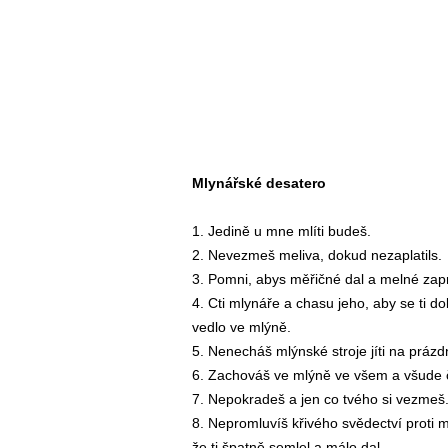
Mlynářské desatero
1. Jedině u mne mlíti budeš.
2. Nevezmeš meliva, dokud nezaplatils.
3. Pomni, abys měřičné dal a melné zapr
4. Cti mlynáře a chasu jeho, aby se ti d
vedlo ve mlýně.
5. Nenecháš mlýnské stroje jíti na prázd
6. Zachováš ve mlýně ve všem a všude č
7. Nepokradeš a jen co tvého si vezmeš
8. Nepromluvíš křivého svědectví proti m
že ti špatně semlel a málo dal.