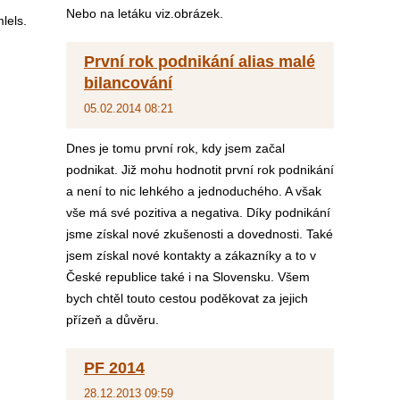
Nebo na letáku viz.obrázek.
lels.
První rok podnikání alias malé
bilancování
05.02.2014 08:21
Dnes je tomu první rok, kdy jsem začal
podnikat. Již mohu hodnotit první rok podnikání
a není to nic lehkého a jednoduchého. A však
vše má své pozitiva a negativa. Díky podnikání
jsme získal nové zkušenosti a dovednosti. Také
jsem získal nové kontakty a zákazníky a to v
České republice také i na Slovensku. Všem
bych chtěl touto cestou poděkovat za jejich
přízeň a důvěru.
PF 2014
28.12.2013 09:59