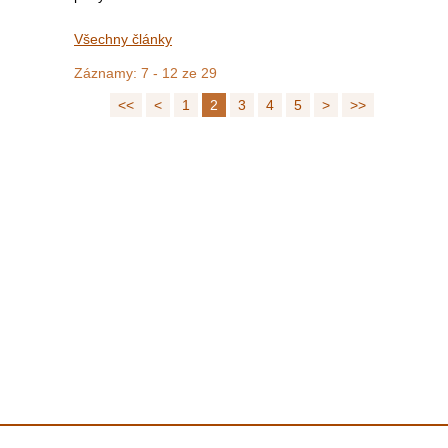
Všechny články
Záznamy: 7 - 12 ze 29
<<
<
1
2
3
4
5
>
>>