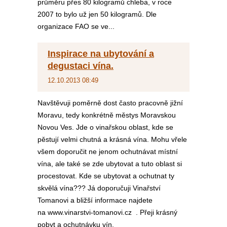
průměru přes 80 kilogramů chleba, v roce
2007 to bylo už jen 50 kilogramů. Dle
organizace FAO se ve...
Inspirace na ubytování a
degustaci vína.
12.10.2013 08:49
Navštěvuji poměrně dost často pracovně jižní
Moravu, tedy konkrétně městys Moravskou
Novou Ves. Jde o vinařskou oblast, kde se
pěstují velmi chutná a krásná vína. Mohu vřele
všem doporučit ne jenom ochutnávat místní
vína, ale také se zde ubytovat a tuto oblast si
procestovat. Kde se ubytovat a ochutnat ty
skvělá vína??? Já doporučuji Vinařství
Tomanovi a bližší informace najdete
na www.vinarstvi-tomanovi.cz . Přeji krásný
pobyt a ochutnávku vín.