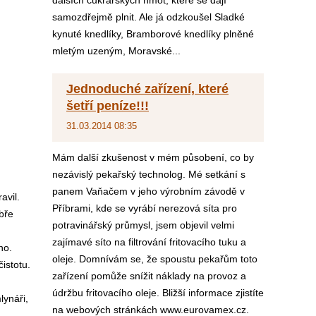
dalších cukrářských hmot, které se dají
samozdřejmě plnit. Ale já odzkoušel Sladké
kynuté knedlíky, Bramborové knedlíky plněné
mletým uzeným, Moravské...
Jednoduché zařízení, které
šetří peníze!!!
31.03.2014 08:35
Mám další zkušenost v mém působení, co by
nezávislý pekařský technolog. Mé setkání s
panem Vaňačem v jeho výrobním závodě v
avil.
Příbrami, kde se vyrábí nerezová síta pro
obře
potravinářský průmysl, jsem objevil velmi
zajímavé síto na filtrování fritovacího tuku a
no.
oleje. Domnívám se, že spoustu pekařům toto
istotu.
zařízení pomůže snížit náklady na provoz a
.
údržbu fritovacího oleje. Bližší informace zjistíte
lynáři,
na webových stránkách www.eurovamex.cz.