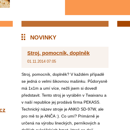
NOVINKY
Stroj, pomocník, doplněk
01.11.2014 07:05
Stroj, pomocník, doplněk? V každém případě
se jedná o velmi šikovnou mašinku. Půdorysně
má 1x1m a umí více, nežli jsem si dovedl
představit. Tento stroj je vyráběn v Twaivanu a
v naší republice jej prodává firma PEKASS.
cz
Technický název stroje je ANKO SD-97W, ale
pro mě to je ANČA :). Co umí? Primárně je
určená na výrobu lineckých, perníkových a