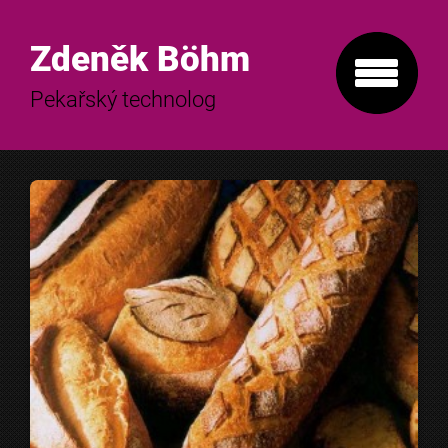
Zdeněk Böhm
Pekařský technolog