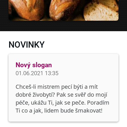
NOVINKY
Nový slogan
01.06.2021 13:35
Chceš-li mistrem pecí býti a mít
dobré živobytí? Pak se svěř do mojí
péče, ukážu Ti, jak se peče. Poradím
Ti co a jak, lidem bude šmakovat!