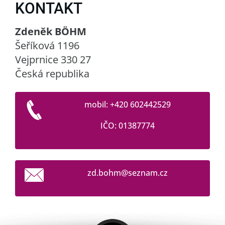
KONTAKT
Zdeněk BÖHM
Šeříková 1196
Vejprnice 330 27
Česká republika
mobil: +420 602442529
IČO: 01387774
zd.bohm@
seznam.c
z