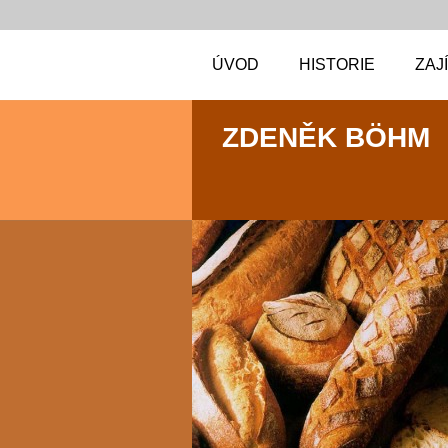
ÚVOD
HISTORIE
ZAJ
ZDENĚK BÖHM