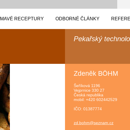
ÍMAVÉ RECEPTURY
ODBORNÉ ČLÁNKY
REFERE
Pekařský technol
Zdeněk BÖHM
Šeříková 1196
Vejprnice 330 27
Česká republika
mobil: +420 602442529
IČO: 01387774
zd.bohm@
seznam.c
z